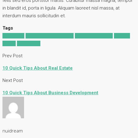
felis sed eros porttitor mattis. Curabitur massa magna, tempor
in blandit id, porta in ligula. Aliquam laoreet nisl massa, at
interdum mauris sollicitudin et.
Tags
Apartment
Business Development
House for families
Houzez
Luxury
Real Estate
Prev Post
10 Quick Tips About Real Estate
Next Post
10 Quick Tips About Business Development
nuidream