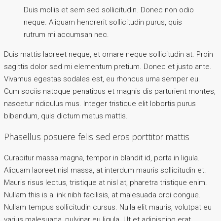
Duis mollis et sem sed sollicitudin. Donec non odio
neque. Aliquam hendrerit sollicitudin purus, quis
rutrum mi accumsan nec.
Duis mattis laoreet neque, et ornare neque sollicitudin at. Proin
sagittis dolor sed mi elementum pretium. Donec et justo ante.
Vivamus egestas sodales est, eu rhoncus urna semper eu.
Cum sociis natoque penatibus et magnis dis parturient montes,
nascetur ridiculus mus. Integer tristique elit lobortis purus
bibendum, quis dictum metus mattis.
Phasellus posuere felis sed eros porttitor mattis
Curabitur massa magna, tempor in blandit id, porta in ligula.
Aliquam laoreet nisl massa, at interdum mauris sollicitudin et.
Mauris risus lectus, tristique at nisl at, pharetra tristique enim.
Nullam this is a link nibh facilisis, at malesuada orci congue.
Nullam tempus sollicitudin cursus. Nulla elit mauris, volutpat eu
varius malesuada, pulvinar eu ligula. Ut et adipiscing erat.